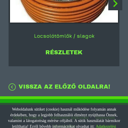
Locsolótömlők / slagok
RÉSZLETEK
VISSZA AZ ELŐZŐ OLDALRA!
Weboldalunk sütiket (cookie) használ működése folyamán annak
érdekében, hogy a legjobb felhasználói élményt nyújthassa Önnek,
Oldal információk
Adatkezelési tájékoztató
Impresszum
valamint a látogatottság mérése céljából. A sütik használatát bármikor
Sütik kezelése
letilthatja! Erről bővebb információkat olvashat itt:
Adatkezelési