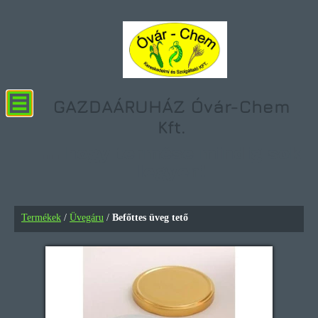
GAZDAÁRUHÁZ Óvár-Chem
Kft.
... hogy termése mindig sok
legyen!
Befőttes üveg tető
Termékek
/
Üvegáru
/
Befőttes üveg tető