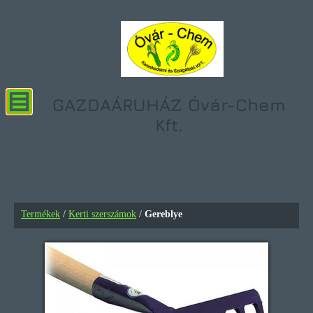
GAZDAÁRUHÁZ Óvár-Chem
Kft.
... hogy termése mindig sok
legyen!
Gereblye
Termékek
/
Kerti szerszámok
/
Gereblye