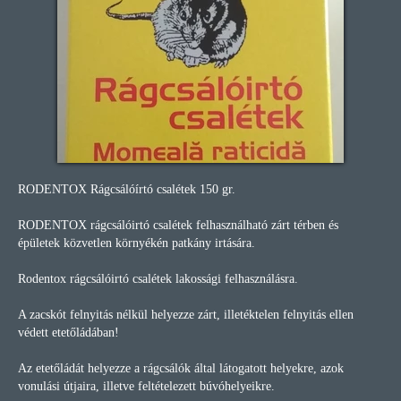
RODENTOX Rágcsálóírtó csalétek 150 gr.
RODENTOX rágcsálóirtó csalétek felhasználható zárt térben és
épületek közvetlen környékén patkány irtására.
Rodentox rágcsálóirtó csalétek lakossági felhasználásra.
A zacskót felnyitás nélkül helyezze zárt, illetéktelen felnyitás ellen
védett etetőládában!
Az etetőládát helyezze a rágcsálók által látogatott helyekre, azok
vonulási útjaira, illetve feltételezett búvóhelyeikre.