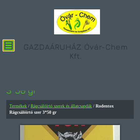
GAZDAÁRUHÁZ Óvár-Chem
Kft.
... hogy termése mindig sok
legyen!
Rodentox Rágcsálóírtó szer
3*50 gr
Termékek
/
Rágcsálóírtó szerek és állatcsapdák
/
Rodentox
Rágcsálóírtó szer 3*50 gr