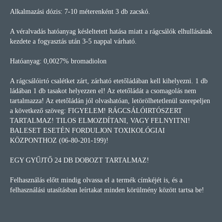
Alkalmazási dózis: 7-10 méterenként 3 db zacskó.
A véralvadás hatóanyag késleltetett hatása miatt a rágcsálók elhullásának
kezdete a fogyasztás után 3-5 nappal várható.
Hatóanyag: 0,0027% bromadiolon
A rágcsálóirtó csalétket zárt, zárható etetőládában kell kihelyezni. 1 db
ládában 1 db tasakot helyezzen el! Az etetőládát a csomagolás nem
tartalmazza! Az etetőládán jól olvashatóan, letörölhetetlenül szerepeljen
a következő szöveg: FIGYELEM! RÁGCSÁLÓIRTÓSZERT
TARTALMAZ! TILOS ELMOZDÍTANI, VAGY FELNYITNI!
BALESET ESETÉN FORDULJON TOXIKOLÓGIAI
KÖZPONTHOZ (06-80-201-199)!
EGY GYŰJTŐ 24 DB DOBOZT TARTALMAZ!
Felhasználás előtt mindig olvassa el a termék címkéjét is, és a
felhasználási utasításban leírtakat minden körülmény között tartsa be!