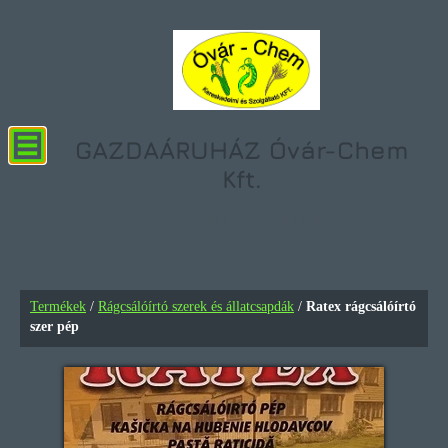
GAZDAÁRUHÁZ Óvár-Chem
Kft.
... hogy termése mindig sok
legyen!
Ratex rágcsálóírtó szer pép
Termékek
/
Rágcsálóírtó szerek és állatcsapdák
/
Ratex rágcsálóírtó
szer pép