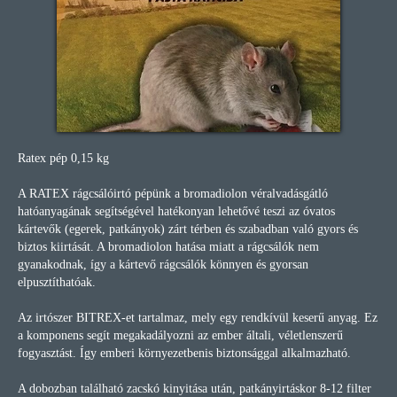
Ratex pép 0,15 kg
A RATEX rágcsálóirtó pépünk a bromadiolon véralvadásgátló
hatóanyagának segítségével hatékonyan lehetővé teszi az óvatos
kártevők (egerek, patkányok) zárt térben és szabadban való gyors és
biztos kiirtását. A bromadiolon hatása miatt a rágcsálók nem
gyanakodnak, így a kártevő rágcsálók könnyen és gyorsan
elpusztíthatóak.
Az irtószer BITREX-et tartalmaz, mely egy rendkívül keserű anyag. Ez
a komponens segít megakadályozni az ember általi, véletlenszerű
fogyasztást. Így emberi környezetbenis biztonsággal alkalmazható.
A dobozban található zacskó kinyitása után, patkányirtáskor 8-12 filter