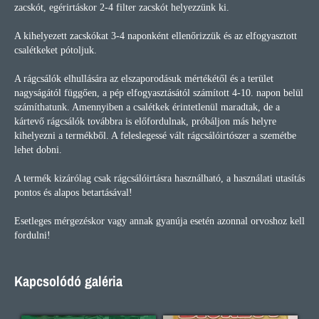
zacskót, egérirtáskor 2-4 filter zacskót helyezzünk ki.
A kihelyezett zacskókat 3-4 naponként ellenőrizzük és az elfogyasztott
csalétkeket pótoljuk.
A rágcsálók elhullására az elszaporodásuk mértékétől és a terület
nagyságától függően, a pép elfogyasztásától számított 4-10. napon belül
számíthatunk. Amennyiben a csalétkek érintetlenül maradtak, de a
kártevő rágcsálók továbbra is előfordulnak, próbáljon más helyre
kihelyezni a termékből. A feleslegessé vált rágcsálóirtószer a szemétbe
lehet dobni.
A termék kizárólag csak rágcsálóirtásra használható, a használati utasítás
pontos és alapos betartásával!
Esetleges mérgezéskor vagy annak gyanúja esetén azonnal orvoshoz kell
fordulni!
Kapcsolódó galéria