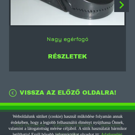
Nagy egérfogó
RÉSZLETEK
VISSZA AZ ELŐZŐ OLDALRA!
Weboldalunk sütiket (cookie) használ működése folyamán annak
érdekében, hogy a legjobb felhasználói élményt nyújthassa Önnek,
Oldal információk
Adatkezelési tájékoztató
Impresszum
valamint a látogatottság mérése céljából. A sütik használatát bármikor
Sütik kezelése
letilthatja! Erről bővebb információkat olvashat itt:
Adatkezelési