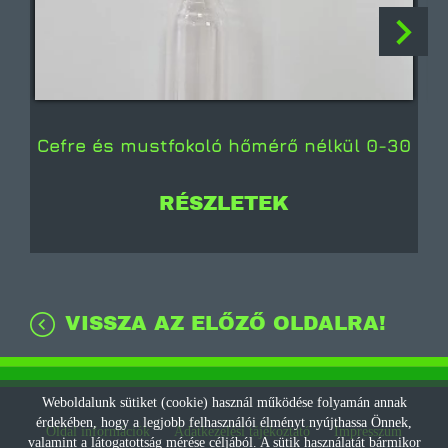
Cefre és mustfokoló hőmérő nélkül 0-30
RÉSZLETEK
VISSZA AZ ELŐZŐ OLDALRA!
Weboldalunk sütiket (cookie) használ működése folyamán annak
érdekében, hogy a legjobb felhasználói élményt nyújthassa Önnek,
Oldal információk
Adatkezelési tájékoztató
Impresszum
valamint a látogatottság mérése céljából. A sütik használatát bármikor