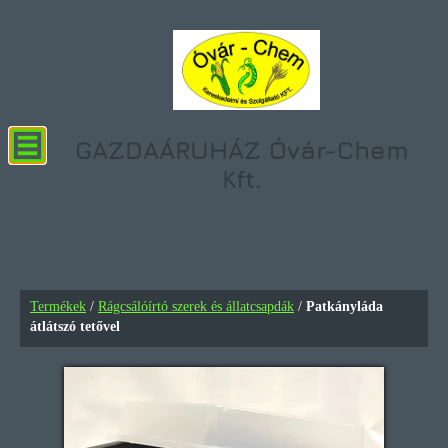
GAZDAÁRUHÁZ Óvár-Chem
Kft.
... hogy termése mindig sok
legyen!
Patkányláda átlátszó tetővel
Termékek
/
Rágcsálóírtó szerek és állatcsapdák
/
Patkányláda
átlátszó tetővel