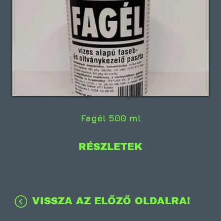
Fagél 500 ml
RÉSZLETEK
VISSZA AZ ELŐZŐ OLDALRA!