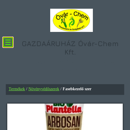
GAZDAÁRUHÁZ Óvár-Chem
Kft.
... hogy termése mindig sok
legyen!
Termékek
Termékek
/
Növényvédőszerek
/
Fasebkezelő szer